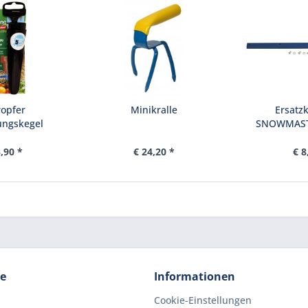
ropfer
Minikralle
Ersatz
ungskegel
SNOWMASTE
(b
,90 *
€ 24,20 *
€ 8
ce
Informationen
Cookie-Einstellungen