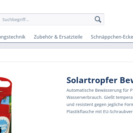
ungstechnik
Zubehör & Ersatzteile
Schnäppchen-Eck
Solartropfer B
Automatische Bewässerung für Pf
Wasserverbrauch. Gießt temperat
und resistent gegen jegliche For
Plastikflasche mit EU-Schraubver