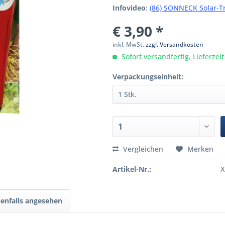
Infovideo
:
(86) SONNECK Solar-T
€ 3,90 *
inkl. MwSt.
zzgl. Versandkosten
Sofort versandfertig, Lieferzei
Verpackungseinheit:
Vergleichen
Merken
Artikel-Nr.:
X
enfalls angesehen