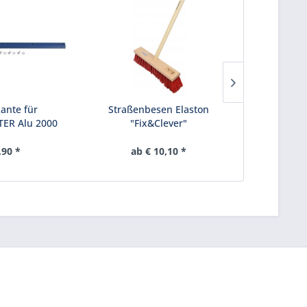
kante für
Straßenbesen Elaston
ABVERKAU
R Alu 2000
"Fix&Clever"
"Spe
lau)
,90 *
ab € 10,10 *
€ 