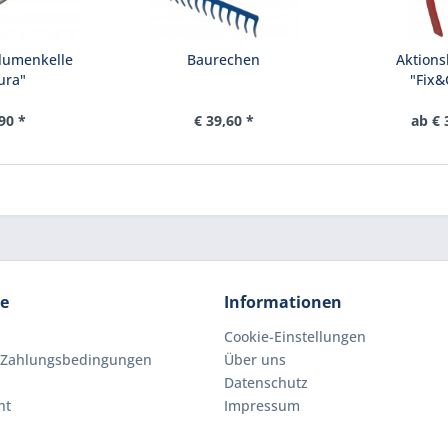
lumenkelle
Baurechen
Aktion
ura"
"Fix&
90 *
€ 39,60 *
ab € 
ce
Informationen
Cookie-Einstellungen
 Zahlungsbedingungen
Über uns
Datenschutz
ht
Impressum