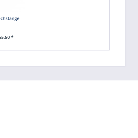
echstange
65,50 *