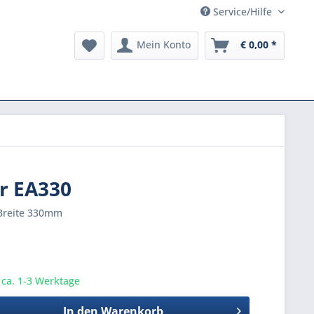
Service/Hilfe
Mein Konto
€ 0,00 *
r EA330
Breite 330mm
t ca. 1-3 Werktage
In den
Warenkorb